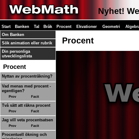
Nyhet! Web
Start
Banken
Tal
Bråk
Procent
Ekvationer
Geometri
Algebr
Om Banken
Procent
Sök animation eller rubrik
Din personliga
utvecklingslista
Procent
Nyttan av procenträkning?
Vad menas med procent -
egentligen?
Prov
Facit
Två sätt att räkna procent
Prov
Facit
Jag vill veta procentsatsen
Prov
Facit
Procentuell ökning och