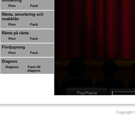
minskning
Prov
Facit
Ränta, amortering och
snabblån
Prov
Facit
Ränta på ränta
Prov
Facit
Fördjupning
Prov
Facit
Diagnos
Diagnos
Facit till
diagnos
Play/Pause
Copyright